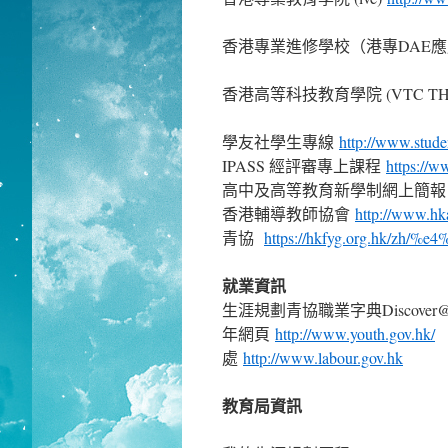
香港專業進修學校（港專DAE
香港高等科技教育學院 (VTC THE
學友社學生專線
http://www.stud
IPASS 經評審專上課程
https://w
高中及高等教育新學制網上簡
香港輔導教師協會
http://www.h
青協
https://hkfyg.org.hk/zh/
就業
資訊
生涯規劃青協職業字典Discover@Jo
年網頁
http://www.youth.gov.hk/
處
http://www.labour.gov.hk
教育局資訊