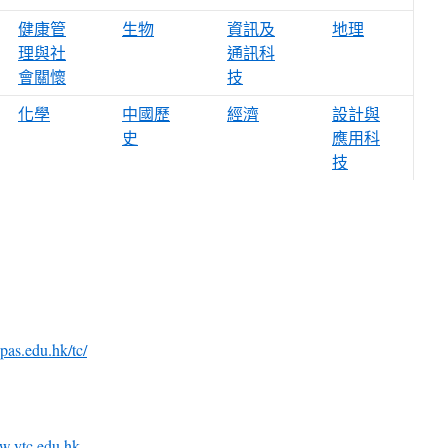
健康管
生物
資訊及
地理
理與社
通訊科
會關懷
技
化學
中國歷
經濟
設計與
史
應用科
技
pas.edu.hk/tc/
w.vtc.edu.hk