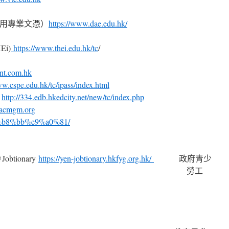
應用專業文憑）
https://www.dae.edu.hk/
i)
https://www.thei.edu.hk/tc
/
ent.com.hk
ww.cspe.edu.hk/tc/ipass/index.html
報
http://334.edb.hkedcity.net/new/tc/index.php
kacmgm.org
%e4%b8%bb%e9%a0%81/
btionary
https://yen-jobtionary.hkfyg.org.hk/
政府青少
勞工