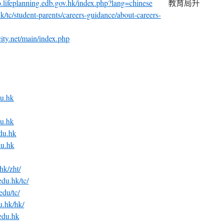
lio.lifeplanning.edb.gov.hk/index.php?lang=chinese
教育局升
/tc/student-parents/careers-guidance/about-careers-
city.net/main/index.php
du.hk
du.hk
du.hk
du.hk
hk/zht/
du.hk/tc/
edu/tc/
u.hk/hk/
edu.hk