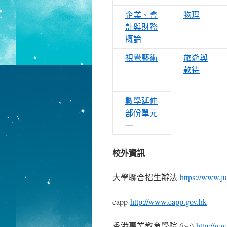
企業、會
物理
計與財務
概論
視覺藝術
旅遊與
款待
數學延伸
部份單元
一
校外資訊
大學聯合招生辦法
https://www.ju
eapp
http://www.eapp.gov.hk
香港專業教育學院 (ive)
http://ww