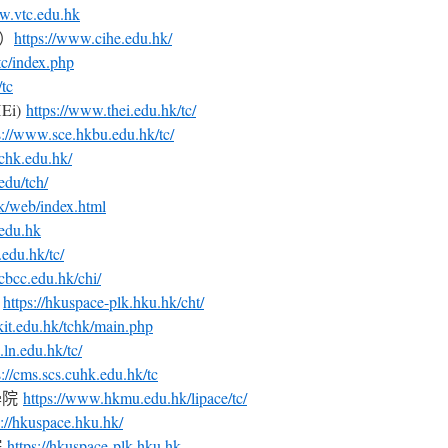
w.vtc.edu.hk
）
https://www.cihe.edu.hk/
tc/index.php
tc
Ei)
https://www.thei.edu.hk/tc/
s://www.sce.hkbu.edu.hk/tc/
chk.edu.hk/
edu/tch/
hk/web/index.html
.edu.hk
edu.hk/tc/
cbcc.edu.hk/chi/
院
https://hkuspace-plk.hku.hk/cht/
kit.edu.hk/tchk/main.php
e.ln.edu.hk/tc/
s://cms.scs.cuhk.edu.hk/tc
學院
https://www.hkmu.edu.hk/lipace/tc/
p://hkuspace.hku.hk/
院
https://hkuspace-plk.hku.hk