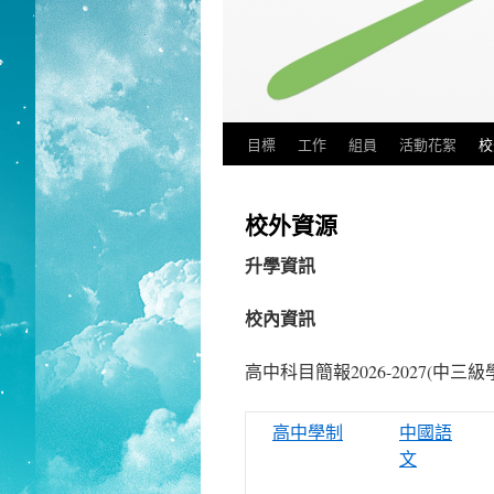
目標
工作
組員
活動花絮
校
校外資源
升學資訊
校內資訊
高中科目簡報2026-2027(中三
高中學制
中國語
文