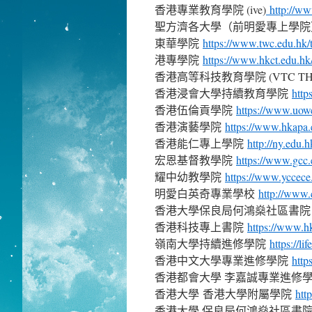
香港專業教育學院 (ive)
http://ww
聖方濟各大學（前明愛專上學院
東華學院
https://www.twc.edu.hk/
港專學院
https://www.hkct.edu.hk/
香港高等科技教育學院 (VTC TH
香港浸會大學持續教育學院
http
香港伍倫貢學院
https://www.uow
香港演藝學院
https://www.hkapa.
香港能仁專上學院
http://ny.edu.
宏恩基督教學院
https://www.gcc
耀中幼教學院
https://www.yccece.
明愛白英奇專業學校
http://www.
香港大學保良局何鴻燊社區書
香港科技專上書院
https://www.h
嶺南大學持續進修學院
https://lif
香港中文大學專業進修學院
http
香港都會大學 李嘉誠專業進修
香港大學 香港大學附屬學院
htt
香港大學 保良局何鴻燊社區書