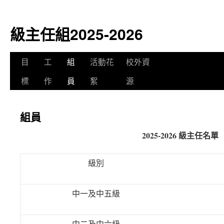
級主任組2025-2026
目
工
組
活動花
校外資
標
作
員
絮
源
組員
2025-2026 級主任名單
級別
中一及中五級
中二及中六級