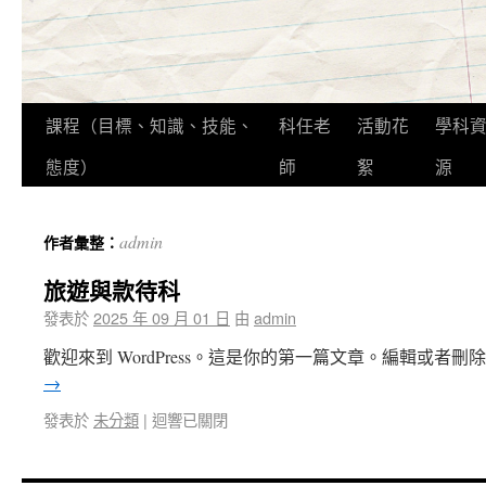
課程（目標、知識、技能、
科任老
活動花
學科
態度）
師
絮
源
admin
作者彙整：
旅遊與款待科
發表於
2025 年 09 月 01 日
由
admin
歡迎來到 WordPress。這是你的第一篇文章。編輯或者
→
發表於
未分類
|
迴響已關閉